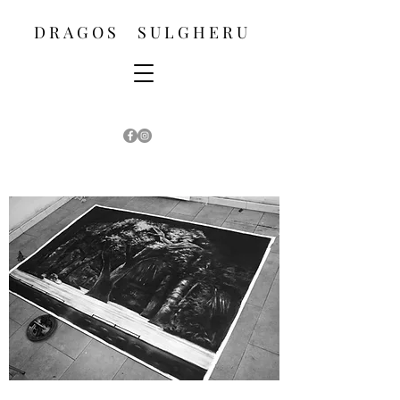
D R A G O S S U L G H E R U