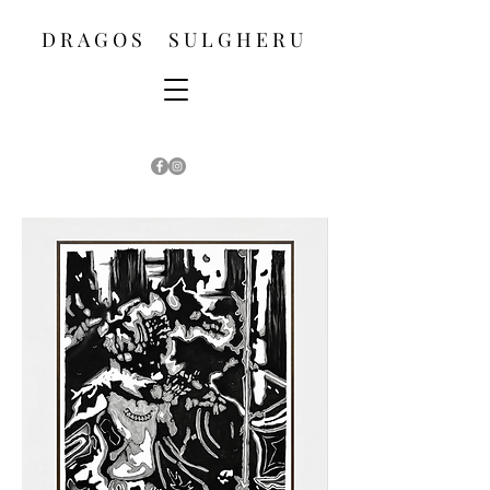
D R A G O S S U L G H E R U